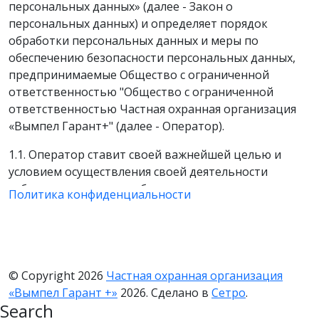
персональных данных» (далее - Закон о
персональных данных) и определяет порядок
обработки персональных данных и меры по
обеспечению безопасности персональных данных,
предпринимаемые Общество с ограниченной
ответственностью "Общество с ограниченной
ответственностью Частная охранная организация
«Вымпел Гарант+" (далее - Оператор).
1.1. Оператор ставит своей важнейшей целью и
условием осуществления своей деятельности
соблюдение прав и свобод человека и гражданина
Политика конфиденциальности
при обработке его персональных данных, в том
числе защиты прав на неприкосновенность частной
жизни, личную и семейную тайну.
1.2. Настоящая политика Оператора в отношении
© Copyright 2026
Частная охранная организация
обработки персональных данных (далее - Политика)
«Вымпел Гарант +»
2026. Сделано в
Сетро
.
применяется ко всей информации, которую
Search