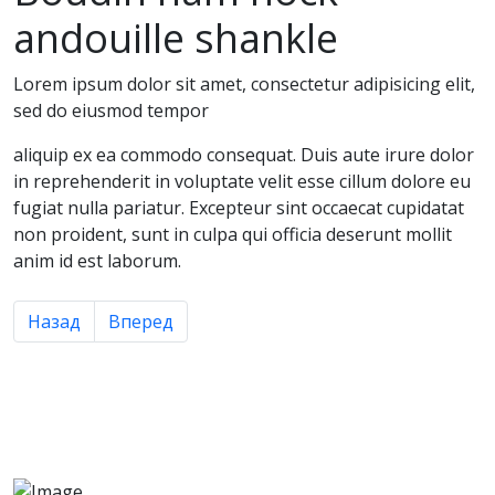
andouille shankle
Lorem ipsum dolor sit amet, consectetur adipisicing elit,
sed do eiusmod tempor
aliquip ex ea commodo consequat. Duis aute irure dolor
in reprehenderit in voluptate velit esse cillum dolore eu
fugiat nulla pariatur. Excepteur sint occaecat cupidatat
non proident, sunt in culpa qui officia deserunt mollit
anim id est laborum.
Предыдущий: Picanha turkey sausage brisket Jerky
Следующий: Ribeye ham hock pork chuck sho
Назад
Вперед