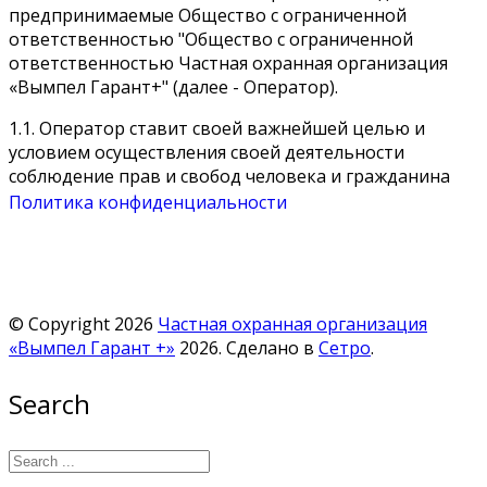
предпринимаемые Общество с ограниченной
ответственностью "Общество с ограниченной
ответственностью Частная охранная организация
«Вымпел Гарант+" (далее - Оператор).
1.1. Оператор ставит своей важнейшей целью и
условием осуществления своей деятельности
соблюдение прав и свобод человека и гражданина
при обработке его персональных данных, в том числе
Политика конфиденциальности
защиты прав на неприкосновенность частной жизни,
личную и семейную тайну.
1.2. Настоящая политика Оператора в отношении
обработки персональных данных (далее - Политика)
© Copyright 2026
Частная охранная организация
применяется ко всей информации, которую
«Вымпел Гарант +»
2026. Сделано в
Сетро
.
Оператор может получить о посетителях веб-сайта
https://vimpelsb.ru/
.
Search
2. Основные понятия, используемые в Политике
2.1. Автоматизированная обработка персональных