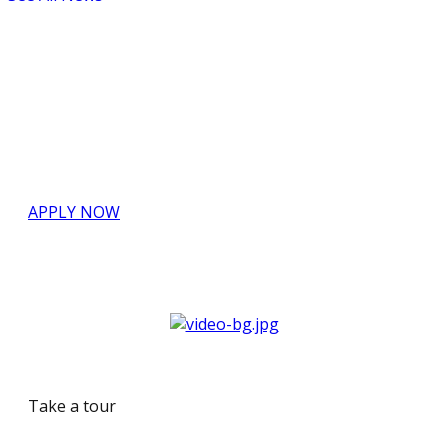
COURSES FOR FREE, REGISTER NOW
Creative in research and teaching.
APPLY NOW
Take a tour