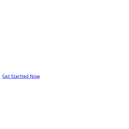
To Apply
Lorem ipsum dolor sit amet, consectetur
adipisicing elit, sed do eiusmod tempor
incididunt ut labore et dolore magna aliquaenim
ad minim veniam
Get Startted Now