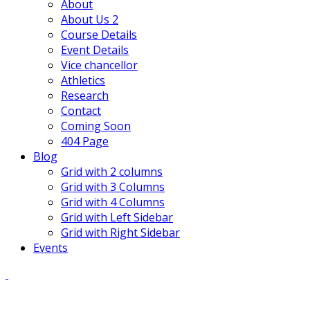
About
информации принадлежность персональных данных
About Us 2
конкретному Пользователю или иному субъекту
Course Details
персональных данных.
Event Details
Vice chancellor
2.6. Обработка персональных данных - любое
Athletics
действие (операция) или совокупность действий
Research
(операций), совершаемых с использованием средств
Contact
автоматизации или без использования таких средств
Coming Soon
с персональными данными, включая сбор, запись,
404 Page
систематизацию, накопление, хранение, уточнение
Blog
(обновление, изменение), извлечение,
Grid with 2 columns
использование, передачу (распространение,
Grid with 3 Columns
предоставление, доступ), обезличивание,
Grid with 4 Columns
блокирование, удаление, уничтожение персональных
Grid with Left Sidebar
данных.
Grid with Right Sidebar
2.7. Оператор - государственный орган,
Events
муниципальный орган, юридическое или физическое
лицо, самостоятельно или совместно с другими
лицами организующие и (или) осуществляющие
обработку персональных данных, а также