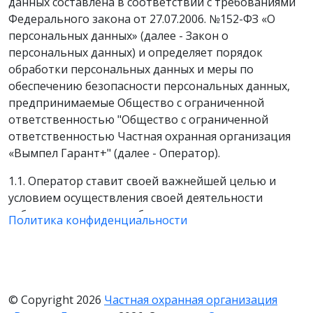
данных составлена в соответствии с требованиями
Федерального закона от 27.07.2006. №152-ФЗ «О
персональных данных» (далее - Закон о
персональных данных) и определяет порядок
обработки персональных данных и меры по
обеспечению безопасности персональных данных,
предпринимаемые Общество с ограниченной
ответственностью "Общество с ограниченной
ответственностью Частная охранная организация
«Вымпел Гарант+" (далее - Оператор).
1.1. Оператор ставит своей важнейшей целью и
условием осуществления своей деятельности
соблюдение прав и свобод человека и гражданина
Политика конфиденциальности
при обработке его персональных данных, в том
числе защиты прав на неприкосновенность частной
жизни, личную и семейную тайну.
1.2. Настоящая политика Оператора в отношении
© Copyright 2026
Частная охранная организация
обработки персональных данных (далее - Политика)