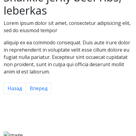
leberkas
Lorem ipsum dolor sit amet, consectetur adipisicing elit,
sed do eiusmod tempor
aliquip ex ea commodo consequat. Duis aute irure dolor
in reprehenderit in voluptate velit esse cillum dolore eu
fugiat nulla pariatur. Excepteur sint occaecat cupidatat
non proident, sunt in culpa qui officia deserunt mollit
anim id est laborum.
Предыдущий: Ribeye ham hock pork chuck short
Следующий: Pork chop drumstick spare ribs
Назад
Вперед