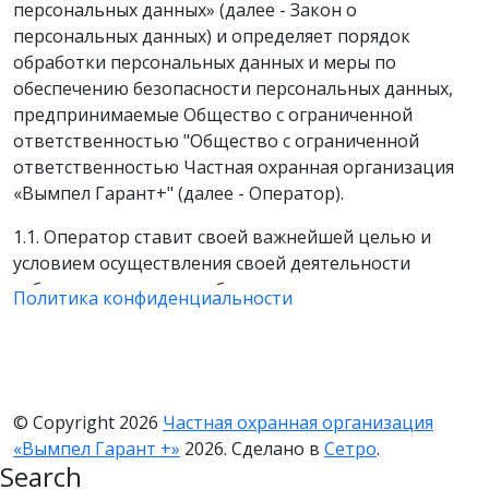
персональных данных» (далее - Закон о
персональных данных) и определяет порядок
обработки персональных данных и меры по
обеспечению безопасности персональных данных,
предпринимаемые Общество с ограниченной
ответственностью "Общество с ограниченной
ответственностью Частная охранная организация
«Вымпел Гарант+" (далее - Оператор).
1.1. Оператор ставит своей важнейшей целью и
условием осуществления своей деятельности
соблюдение прав и свобод человека и гражданина
Политика конфиденциальности
при обработке его персональных данных, в том
числе защиты прав на неприкосновенность частной
жизни, личную и семейную тайну.
1.2. Настоящая политика Оператора в отношении
© Copyright 2026
Частная охранная организация
обработки персональных данных (далее - Политика)
«Вымпел Гарант +»
2026. Сделано в
Сетро
.
применяется ко всей информации, которую
Search