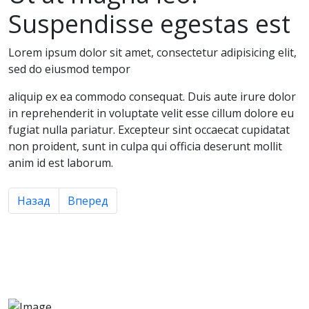
Suspendisse egestas est
Lorem ipsum dolor sit amet, consectetur adipisicing elit,
sed do eiusmod tempor
aliquip ex ea commodo consequat. Duis aute irure dolor
in reprehenderit in voluptate velit esse cillum dolore eu
fugiat nulla pariatur. Excepteur sint occaecat cupidatat
non proident, sunt in culpa qui officia deserunt mollit
anim id est laborum.
Предыдущий: Etiam aliquam sem ac velit feugia
Следующий: Frankfurter kevin tenderloin tur
Назад
Вперед