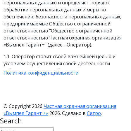
персональных данных) и определяет порядок
обработки персональных данных и меры по
обеспечению безопасности персональных данных,
предпринимаемые Общество с ограниченной
ответственностью "Общество с ограниченной
ответственностью Частная охранная организация
«Вымпел Гарант+" (далее - Оператор).
1.1. Оператор ставит своей важнейшей целью и
условием осуществления своей деятельности
соблюдение прав и свобод человека и гражданина
Политика конфиденциальности
при обработке его персональных данных, в том
числе защиты прав на неприкосновенность частной
жизни, личную и семейную тайну.
1.2. Настоящая политика Оператора в отношении
© Copyright 2026
Частная охранная организация
обработки персональных данных (далее - Политика)
«Вымпел Гарант +»
2026. Сделано в
Сетро
.
применяется ко всей информации, которую
Search
Оператор может получить о посетителях веб-сайта