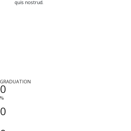
quis nostrud.
OUR ACHIEVEMENT
Lorem ipsum dolor sit amet, consectetur
adipiscing aelit, sed do eiusmod tempor incididunt.
GRADUATION
0
%
MAJORS
0
+
CLASS ROOMS