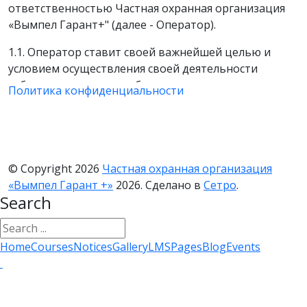
ответственностью Частная охранная организация
«Вымпел Гарант+" (далее - Оператор).
1.1. Оператор ставит своей важнейшей целью и
условием осуществления своей деятельности
соблюдение прав и свобод человека и гражданина
Политика конфиденциальности
при обработке его персональных данных, в том
числе защиты прав на неприкосновенность частной
жизни, личную и семейную тайну.
1.2. Настоящая политика Оператора в отношении
© Copyright 2026
Частная охранная организация
обработки персональных данных (далее - Политика)
«Вымпел Гарант +»
2026. Сделано в
Сетро
.
применяется ко всей информации, которую
Search
Оператор может получить о посетителях веб-сайта
https://vimpelsb.ru/
.
Home
Courses
Notices
Gallery
LMS
Pages
Blog
Events
2. Основные понятия, используемые в Политике
2.1. Автоматизированная обработка персональных
данных - обработка персональных данных с