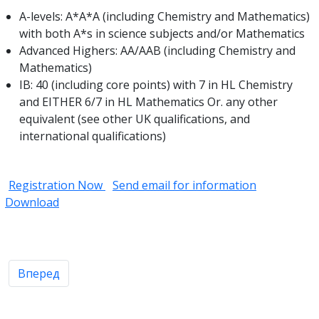
A-levels: A*A*A (including Chemistry and Mathematics)
with both A*s in science subjects and/or Mathematics
Advanced Highers: AA/AAB (including Chemistry and
Mathematics)
IB: 40 (including core points) with 7 in HL Chemistry
and EITHER 6/7 in HL Mathematics Or. any other
equivalent (see other UK qualifications, and
international qualifications)
Registration Now
Send email for information
Download
Следующий: The polls that prove caste politics still matt
Вперед