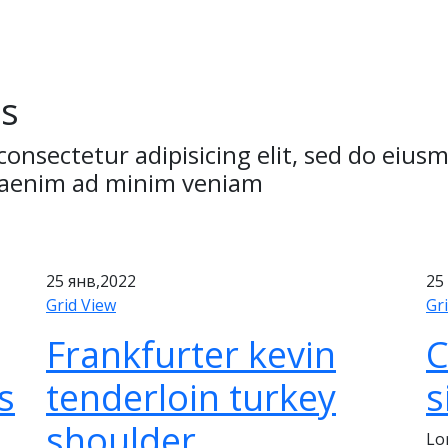
ns
consectetur adipisicing elit, sed do eius
quaenim ad minim veniam
25
янв,2022
25
Grid View
Gr
Frankfurter kevin
C
s
tenderloin turkey
s
shoulder
Lo