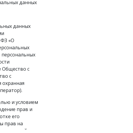
нальных данных
льных данных
ми
-ФЗ «О
персональных
и персональных
ости
 Общество с
тво с
я охранная
ператор).
елью и условием
юдение прав и
отке его
ы прав на
ную и семейную