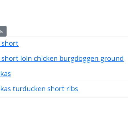
ть
 short
 short loin chicken burgdoggen ground
rkas
rkas turducken short ribs