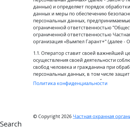
данных) и определяет порядок обработк
данных и меры по обеспечению безопасн
персональных данных, предпринимаемые
ограниченной ответственностью "Общес
ограниченной ответственностью Частна
организация «Вымпел Гарант+" (далее - О
1.1. Оператор ставит своей важнейшей ц
осуществления своей деятельности собл
свобод человека и гражданина при обраб
персональных данных, в том числе защит
неприкосновенность частной жизни, лич
Политика конфиденциальности
тайну.
1.2. Настоящая политика Оператора в о
обработки персональных данных (далее -
применяется ко всей информации, котор
© Copyright 2026
Частная охранная орган
может получить о посетителях веб-сайта
Search
https://vimpelsb.ru/
.