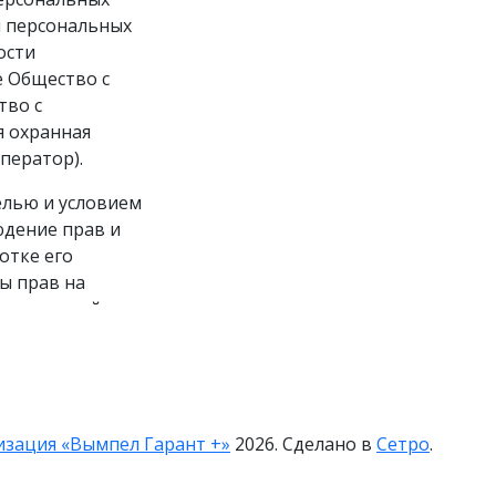
и персональных
ости
 Общество с
тво с
я охранная
ператор).
елью и условием
юдение прав и
отке его
ы прав на
ную и семейную
тношении
 Политика)
ую Оператор
изация «Вымпел Гарант +»
2026. Сделано в
Сетро
.